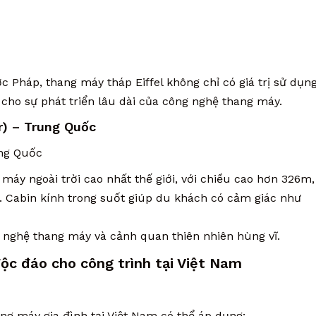
 Pháp, thang máy tháp Eiffel không chỉ có giá trị sử dụn
cho sự phát triển lâu dài của công nghệ thang máy.
r) – Trung Quốc
y ngoài trời cao nhất thế giới, với chiều cao hơn 326m,
i. Cabin kính trong suốt giúp du khách có cảm giác như
ng nghệ thang máy và cảnh quan thiên nhiên hùng vĩ.
độc đáo cho công trình tại Việt Nam
ng máy gia đình tại Việt Nam có thể áp dụng: