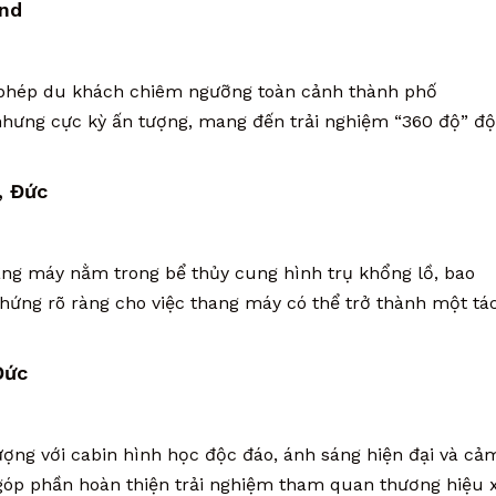
and
 phép du khách chiêm ngưỡng toàn cảnh thành phố
n nhưng cực kỳ ấn tượng, mang đến trải nghiệm “360 độ” đ
, Đức
ang máy nằm trong bể thủy cung hình trụ khổng lồ, bao
chứng rõ ràng cho việc thang máy có thể trở thành một tá
Đức
ợng với cabin hình học độc đáo, ánh sáng hiện đại và cả
y góp phần hoàn thiện trải nghiệm tham quan thương hiệu 