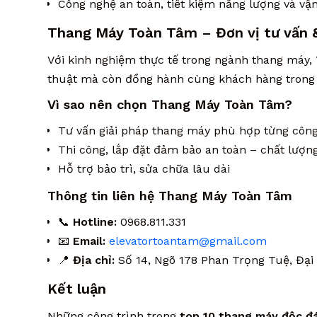
Công nghệ an toàn, tiết kiệm năng lượng và v
Thang Máy Toàn Tâm – Đơn vị tư vấn &
Với kinh nghiệm thực tế trong ngành thang máy,
thuật mà còn đồng hành cùng khách hàng trong v
Vì sao nên chọn Thang Máy Toàn Tâm?
Tư vấn giải pháp thang máy phù hợp từng công
Thi công, lắp đặt đảm bảo an toàn – chất lượn
Hỗ trợ bảo trì, sửa chữa lâu dài
Thông tin liên hệ Thang Máy Toàn Tâm
📞
Hotline:
0968.811.331
📧
Email:
elevatortoantam@gmail.com
📍
Địa chỉ:
Số 14, Ngõ 178 Phan Trọng Tuệ, Đại
Kết luận
Những công trình trong
top 10 thang máy độc đ