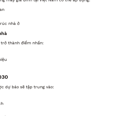
ian
trúc nhà ở
nhà
 trở thành điểm nhấn:
hiệu
030
c dự báo sẽ tập trung vào:
ch