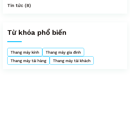
hình
Tin tức
(8)
lắp
đặt,
việc
Từ khóa phổ biến
lắp
đặt
khó
Thang máy kính
Thang máy gia đình
khăn
Thang máy tải hàng
Thang máy tải khách
cũng
góp
phần
vào
giá
thang.
Sau
đây
là