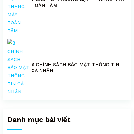
phụ
TOÀN TÂM
thuộc
vào
sự
sang
trọng
và
tiện
🔒 CHÍNH SÁCH BẢO MẬT THÔNG TIN
nghi
CÁ NHÂN
của
cabin.
Một
yếu
tố
khác
Danh mục bài viết
là
địa