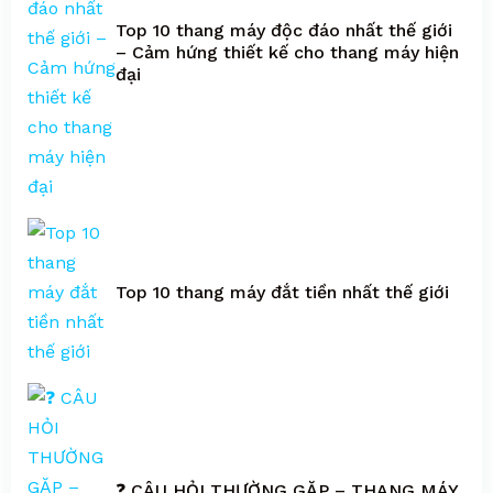
sử
Top 10 thang máy độc đáo nhất thế giới
dụng
– Cảm hứng thiết kế cho thang máy hiện
đại
của
chúng.
Tuy
nhiên
những
chiếc
thang
máy
Top 10 thang máy đắt tiền nhất thế giới
đắt
tiền
nhất
về
cơ
bản
❓ CÂU HỎI THƯỜNG GẶP – THANG MÁY