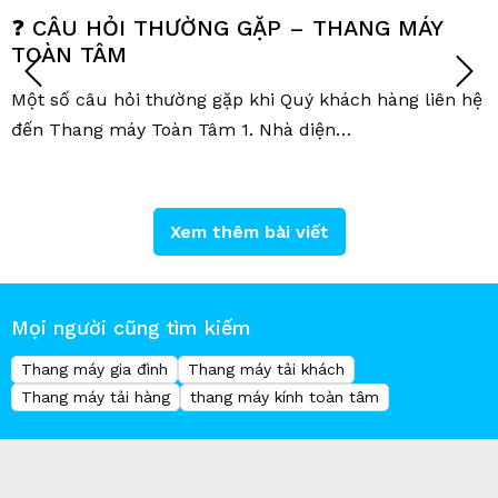
❓ CÂU HỎI THƯỜNG GẶP – THANG MÁY
TOÀN TÂM
T
Một số câu hỏi thường gặp khi Quý khách hàng liên hệ
n
đến Thang máy Toàn Tâm 1. Nhà diện…
Xem thêm bài viết
Mọi người cũng tìm kiếm
Thang máy gia đình
Thang máy tải khách
Thang máy tải hàng
thang máy kính toàn tâm