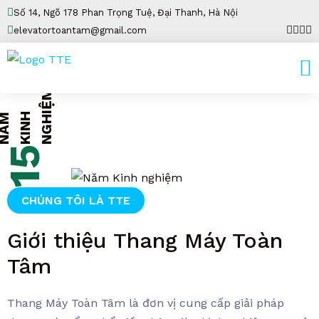
Số 14, Ngõ 178 Phan Trọng Tuệ, Đại Thanh, Hà Nội
elevatortoantam@gmail.com
M
K
I
N
H
N
G
H
I
Ệ
NĂM
15
CHÚNG TÔI LÀ TTE
Giới thiệu Thang Máy Toàn
Tâm
Thang Máy Toàn Tâm là đơn vị cung cấp giải pháp