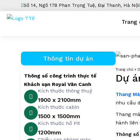
Số 14, Ngõ 178 Phan Trọng Tuệ, Đại Thanh, Hà Nội
Trang 
Thông tin dự án
Trang chủ
»
D
Dự á
Thông số công trình thực tế
Khách sạn Royal Vân Canh
Kích thước thông thuỷ
Thang Má
1900 x 2100mm
nhu cầu d
Kích thước cabin
Thang máy
1500 x 1500mm
hành liên
Kích thước hố Pit
1200mm
Thông số 
Chiều cao phòng máy