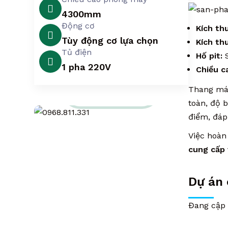
4300mm
Động cơ
Kích th
Tùy động cơ lựa chọn
Kích th
Tủ điện
Hố pit:
S
1 pha 220V
Chiều c
Hotline hỗ trợ
Thang máy
0968.811.331
toàn, độ 
điểm, đáp
Việc hoàn
cung cấp 
Dự án 
Đang cập 