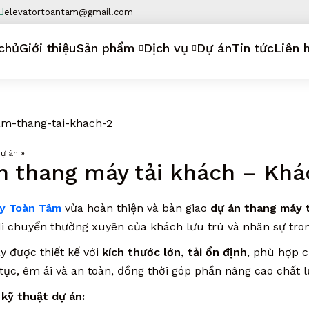
elevatortoantam@gmail.com
chủ
Giới thiệu
Sản phẩm
Dịch vụ
Dự án
Tin tức
Liên 
ự án
»
n thang máy tải khách – Khá
y Toàn Tâm
vừa hoàn thiện và bàn giao
dự án thang máy 
i chuyển thường xuyên của khách lưu trú và nhân sự tron
 được thiết kế với
kích thước lớn, tải ổn định
, phù hợp 
 tục, êm ái và an toàn, đồng thời góp phần nâng cao chất 
kỹ thuật dự án: